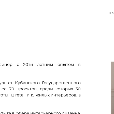
Пр
Пр
зайнер с 20ти летним опытом в
льтет Кубанского Государственного
лее 70 проектов, среди которых 30
ы, 12 retail и 15 жилых интерьеров, а
пыта в сфере интерьерного дизайна,