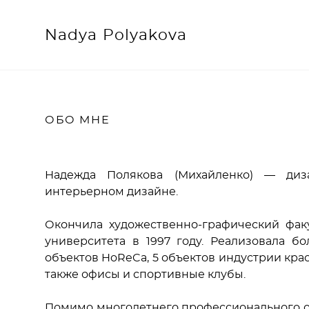
Nadya Polyakova
Nadya Polyakova
ОБО МНЕ
Надежда Полякова (Михайленко) — ди
интерьерном дизайне.
Окончила художественно-графический факу
университета в 1997 году.
Реализовала бо
объектов HoReCa, 5 объектов индустрии красот
также офисы и спортивные клубы.
Помимо многолетнего профессионального о